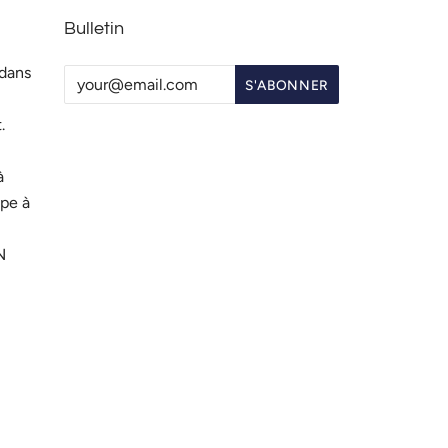
Bulletin
 dans
.
à
ipe à
N